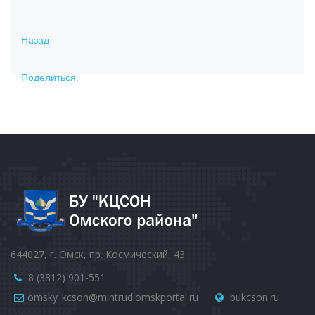
Назад
Поделиться:
644027, г. Омск, пр. Космический, 43
8 (3812) 901-551
omsky_kcson@mintrud.omskportal.ru
bukcson.ru