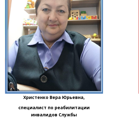
Христенко Вера Юрьевна,
Ряби
специалист по реабилитации
инвалидов Службы