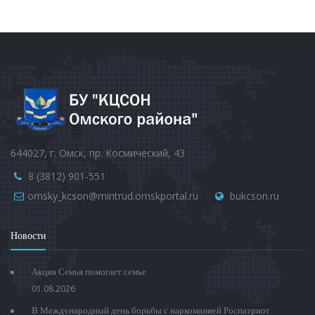
644027, г. Омск, пр. Космический, 43
8 (3812) 901-551
omsky_kcson@mintrud.omskportal.ru
bukcson.ru
Новости
Акция Семья помогает семье
01.08.2026
В Международный день борьбы с наркоманией Роспатриот