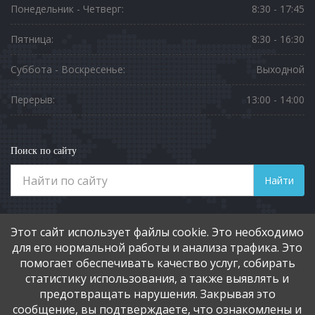
Понедельник - Четверг:
8:30 - 17:45
Пятница:
8:30 - 16:30
Суббота - Воскресенье:
Выходной
Перерыв:
13:00 - 14:00
Поиск по сайту
Найти
Телефоны
Этот сайт использует файлы cookie. Это необходимо
8 (3812) 901-551
для его нормальной работы и анализа трафика. Это
помогает обеспечивать качество услуг, собирать
статистику использования, а также выявлять и
Социальные сети
предотвращать нарушения. Закрывая это
сообщение, вы подтверждаете, что ознакомлены и