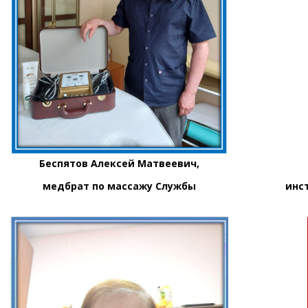
Беспятов Алексей Матвеевич,
Черешн
медбрат по массажу Службы
инструктор