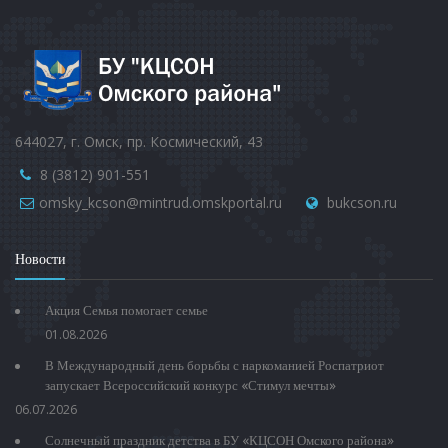
644027, г. Омск, пр. Космический, 43
8 (3812) 901-551
omsky_kcson@mintrud.omskportal.ru
bukcson.ru
Новости
Акция Семья помогает семье
01.08.2026
В Международный день борьбы с наркоманией Роспатриот
запускает Всероссийский конкурс «Стимул мечты»
06.07.2026
Солнечный праздник детства в БУ «КЦСОН Омского района»