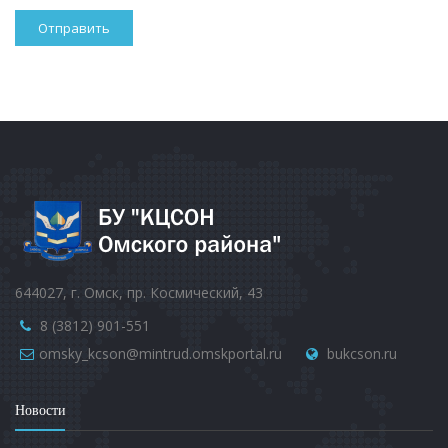
644027, г. Омск, пр. Космический, 43
8 (3812) 901-551
omsky_kcson@mintrud.omskportal.ru
bukcson.ru
Новости