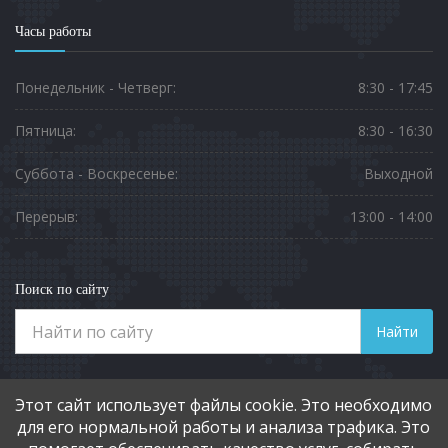
Часы работы
Понедельник - Четверг:
8:30 - 17:45
Пятница:
8:30 - 16:30
Суббота - Воскресенье:
Выходной
Перерыв:
13:00 - 14:00
Поиск по сайту
Найти
Телефоны
Этот сайт использует файлы cookie. Это необходимо
8 (3812) 901-551
для его нормальной работы и анализа трафика. Это