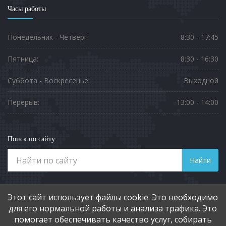
Часы работы
Понедельник - Четверг:
8:30 - 17:45
Пятница:
8:30 - 16:30
Суббота - Воскресенье:
Выходной
Перерыв:
13:00 - 14:00
Поиск по сайту
Найти
Телефоны
Этот сайт использует файлы cookie. Это необходимо
8 (3812) 901-551
для его нормальной работы и анализа трафика. Это
помогает обеспечивать качество услуг, собирать