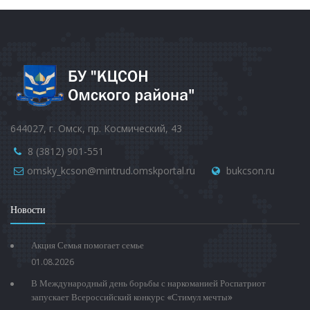
644027, г. Омск, пр. Космический, 43
8 (3812) 901-551
omsky_kcson@mintrud.omskportal.ru
bukcson.ru
Новости
Акция Семья помогает семье
01.08.2026
В Международный день борьбы с наркоманией Роспатриот
запускает Всероссийский конкурс «Стимул мечты»