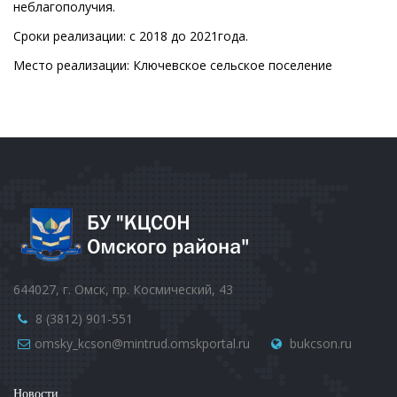
неблагополучия.
Сроки реализации: с 2018 до 2021года.
Место реализации: Ключевское сельское поселение
644027, г. Омск, пр. Космический, 43
8 (3812) 901-551
omsky_kcson@mintrud.omskportal.ru
bukcson.ru
Новости