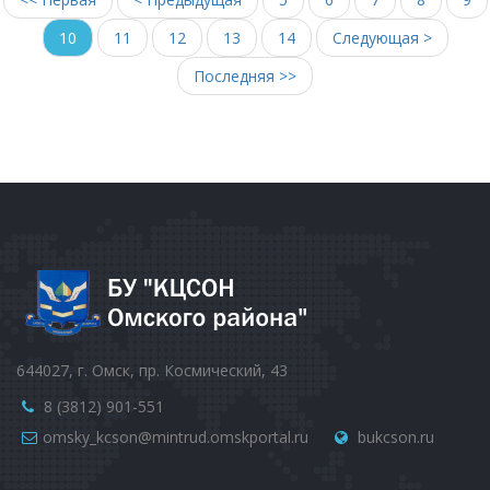
10
11
12
13
14
Следующая >
Последняя >>
644027, г. Омск, пр. Космический, 43
8 (3812) 901-551
omsky_kcson@mintrud.omskportal.ru
bukcson.ru